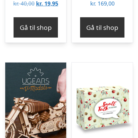
Den
Den
kr.
40,00
kr.
19,95
kr.
169,00
oprindelige
aktuelle
pris
pris
Gå til shop
Gå til shop
var:
er:
kr. 40,00.
kr. 19,95.