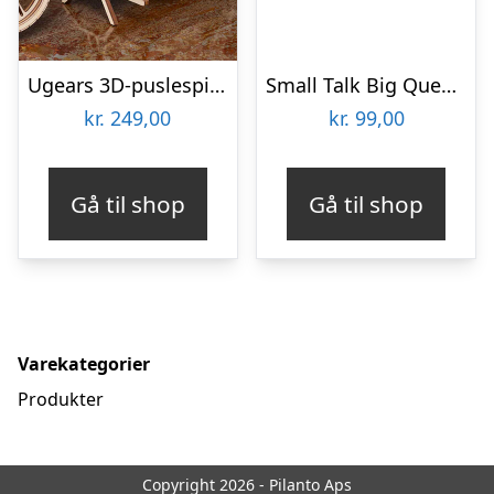
Ugears 3D-puslespil i Træ – MC
Small Talk Big Questions – Jul
kr.
249,00
kr.
99,00
Gå til shop
Gå til shop
Varekategorier
Produkter
Copyright 2026 - Pilanto Aps