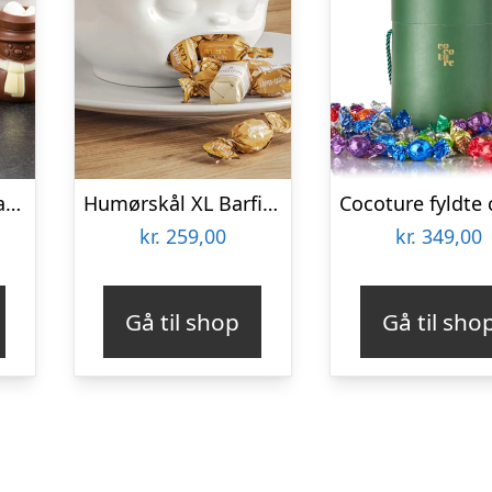
Gnaw Hot Choc-Mas chokoladebomber til varm chokolade
Humørskål XL Barfing – Tassen
kr.
259,00
kr.
349,00
Gå til shop
Gå til sho