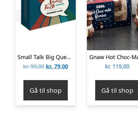
Small Talk Big Questions – Memory Lane
Den
Den
kr.
99,00
kr.
79,00
kr.
119,00
oprindelige
aktuelle
pris
pris
Gå til shop
Gå til shop
var:
er:
kr. 99,00.
kr. 79,00.