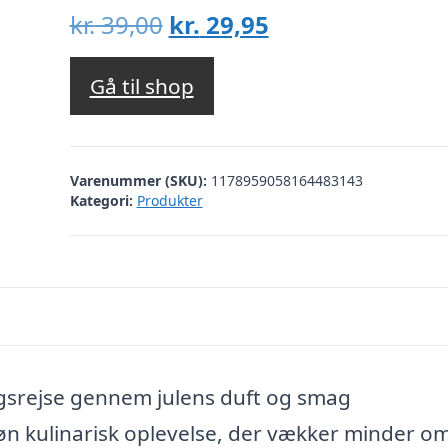
Den
Den
kr.
39,00
kr.
29,95
oprindelige
aktuelle
pris
pris
Gå til shop
var:
er:
kr. 39,00.
kr. 29,95.
Varenummer (SKU):
1178959058164483143
Kategori:
Produkter
srejse gennem julens duft og smag
 kulinarisk oplevelse, der vækker minder o