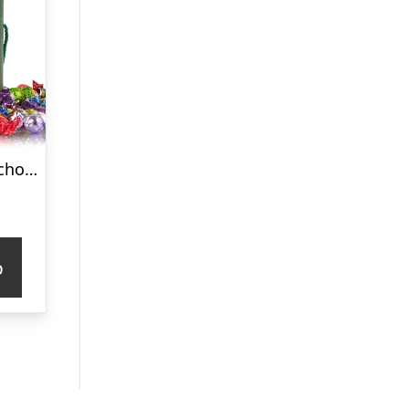
Cocoture fyldte chokoladekuger – 1kg
p