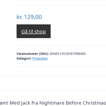
kr.
129,00
Gå til shop
Varenummer (SKU):
8948514539587988485
Kategori:
Produkter
røm! Med Jack fra Nightmare Before Christma