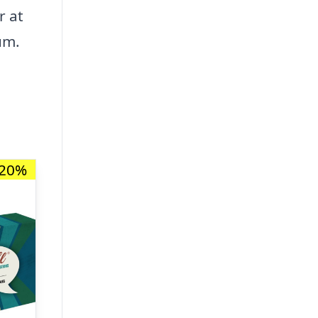
r at
um.
-20%