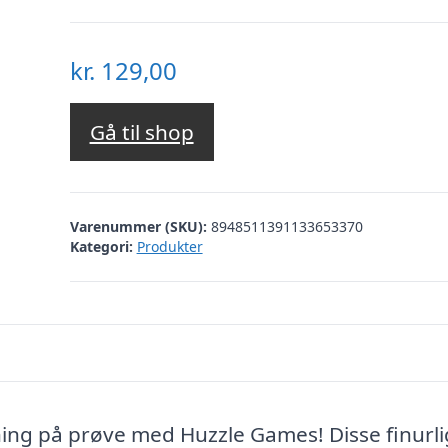
kr.
129,00
Gå til shop
Varenummer (SKU):
8948511391133653370
Kategori:
Produkter
ing på prøve med Huzzle Games! Disse finurl