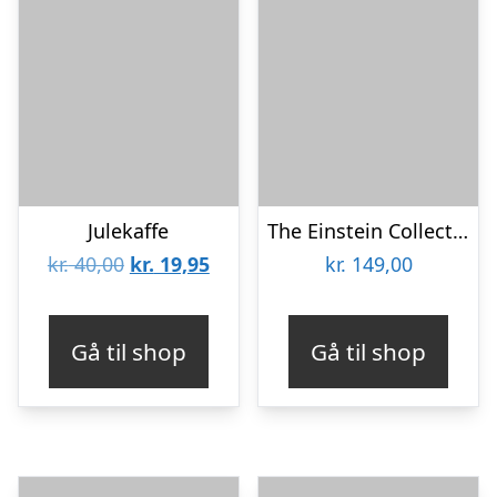
Julekaffe
The Einstein Collection – Atom Puzzle
Den
Den
kr.
40,00
kr.
19,95
kr.
149,00
oprindelige
aktuelle
pris
pris
Gå til shop
Gå til shop
var:
er:
kr. 40,00.
kr. 19,95.