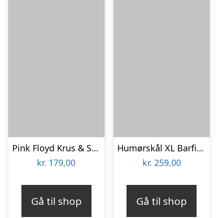
Pink Floyd Krus & Sokker Gavesæt
Humørskål XL Barfing – Tassen
kr.
179,00
kr.
259,00
Gå til shop
Gå til shop