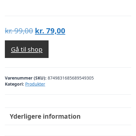
Den
Den
kr.
99,00
kr.
79,00
oprindelige
aktuelle
pris
pris
Gå til shop
var:
er:
kr. 99,00.
kr. 79,00.
Varenummer (SKU):
8749831685689549305
Kategori:
Produkter
Yderligere information