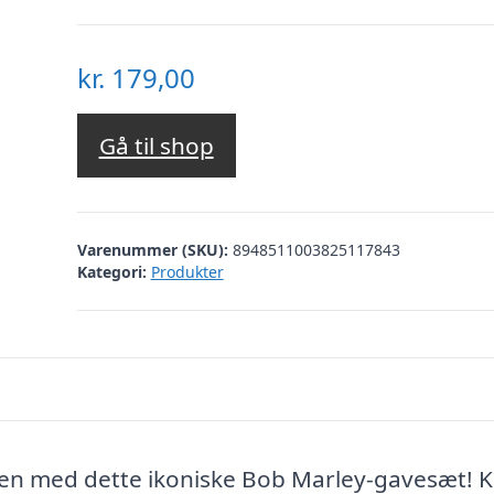
kr.
179,00
Gå til shop
Varenummer (SKU):
8948511003825117843
Kategori:
Produkter
ben med dette ikoniske Bob Marley-gavesæt! Ki