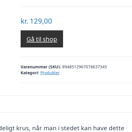
kr.
129,00
Gå til shop
Varenummer (SKU):
8948512967078637345
Kategori:
Produkter
deligt krus, når man i stedet kan have dette