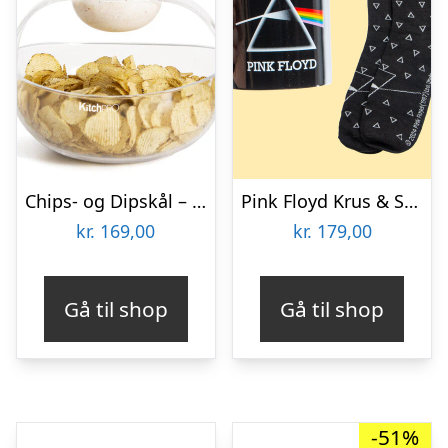
Chips- og Dipskål – KitchPro
Pink Floyd Krus & Sokker Gavesæt
kr.
169,00
kr.
179,00
Gå til shop
Gå til shop
-51%