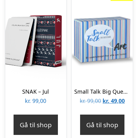
SNAK – Jul
Small Talk Big Questions – Art
Den
Den
kr.
99,00
kr.
99,00
kr.
49,00
oprindelige
aktue
pris
pris
Gå til shop
Gå til shop
var:
er: