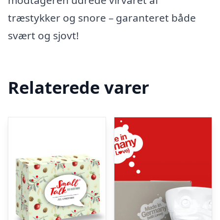
modtageren udrede virvaret af
træstykker og snore – garanteret både
svært og sjovt!
Relaterede varer