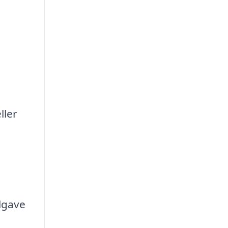
ller
elgave