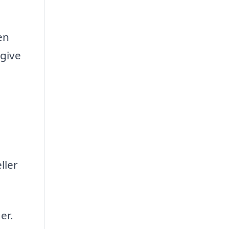
en
 give
ller
er.