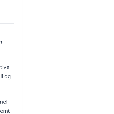
er
tive
il og
nel
nemt