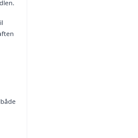
dlen.
l
aften
r både