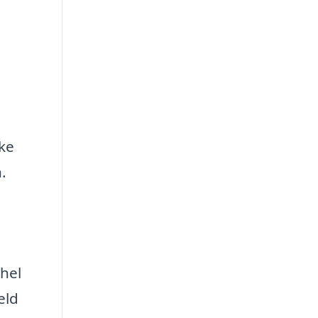
ke
.
hel
eld